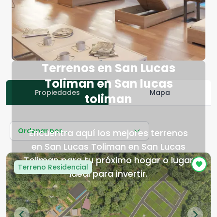
Terrenos en San Lucas
Toliman en San lucas
Propiedades
Mapa
toliman
Ordenar por...
Encuentra aquí los mejores terrenos
en San Lucas Toliman en San Lucas
Toliman para tu próximo hogar o lugar
Terreno Residencial
ideal para invertir.