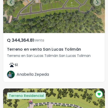
Q	344,364.81
Venta
Terreno en venta San Lucas Tolimán
Terreno en San Lucas Tolimán San Lucas Toliman
pets
Sì
Anabella Zepeda
Terreno Residencial