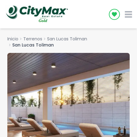
Icon desc
Inicio
chevron_right
Terrenos
chevron_right
San Lucas Toliman
chevron_right
San Lucas Toliman