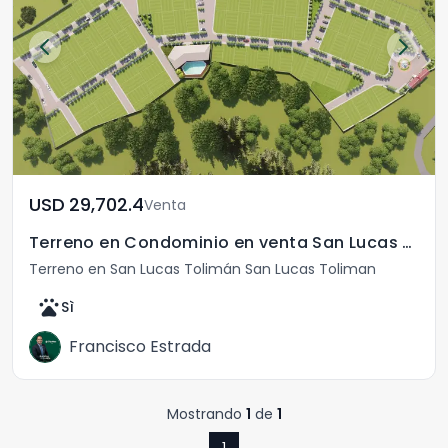
USD	29,702.4
Venta
Terreno en Condominio en venta San Lucas Tolimán
Terreno en San Lucas Tolimán San Lucas Toliman
pets
Sì
Francisco Estrada
Mostrando
1
de
1
1