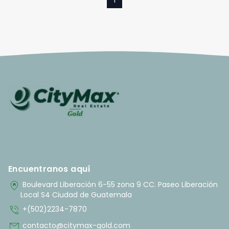
Encuentranos aquí
home_pin
Boulevard Liberación 6-55 zona 9 CC. Paseo Liberación
Local S4 Ciudad de Guatemala
phone_in_talk
+(502)2234-7870
mail
contacto@citymax-gold.com