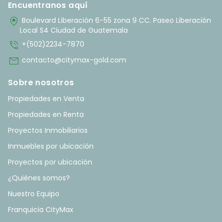
Encuentranos aquí
home_pin
Boulevard Liberación 6-55 zona 9 CC. Paseo Liberación
Local S4 Ciudad de Guatemala
phone_in_talk
+(502)2234-7870
mail
contacto@citymax-gold.com
Sobre nosotros
Propiedades en Venta
Propiedades en Renta
Proyectos Inmobiliarios
Inmuebles por ubicación
Proyectos por ubicación
¿Quiénes somos?
Nuestro Equipo
Franquicia CityMax