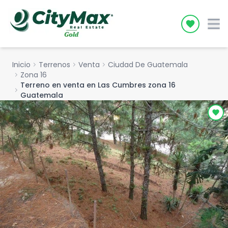
Icon desc
Inicio
chevron_right
Terrenos
chevron_right
Venta
chevron_right
Ciudad De Guatemala
chevron_right
Zona 16
Terreno en venta en Las Cumbres zona 16
chevron_right
Guatemala