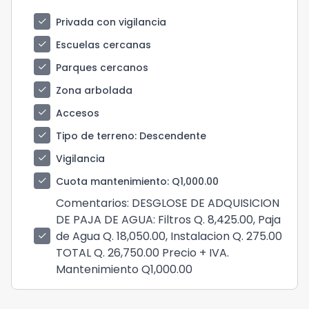
check
Privada con vigilancia
check
Escuelas cercanas
check
Parques cercanos
check
Zona arbolada
check
Accesos
check
Tipo de terreno
: Descendente
check
Vigilancia
check
Cuota mantenimiento
: Q1,000.00
Comentarios
: DESGLOSE DE ADQUISICION
DE PAJA DE AGUA: Filtros Q. 8,425.00, Paja
de Agua Q. 18,050.00, Instalacion Q. 275.00
check
TOTAL Q. 26,750.00 Precio + IVA.
Mantenimiento Q1,000.00