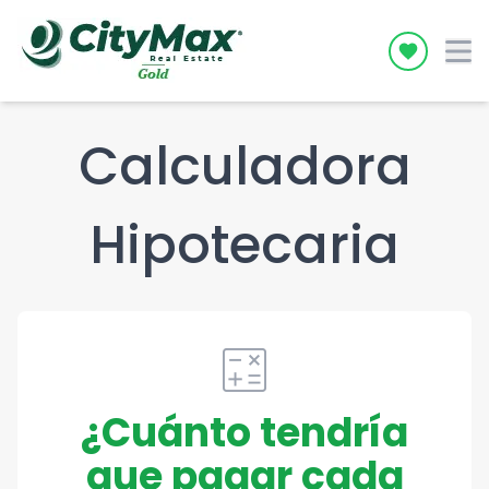
Icon desc
Calculadora
Hipotecaria
calculate
¿Cuánto tendría
que pagar cada