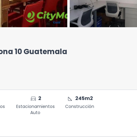
zona 10 Guatemala
directions_car
square_foot
2
245
m2
os
Estacionamientos
Construcción
Auto