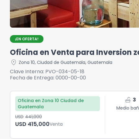
¡EN OFERTA!
Oficina en Venta para Inversion 
location_on
Zona 10
,
Ciudad de Guatemala
,
Guatemala
Clave Interna:
PVO-034-05-18
Fecha de Entrega:
0000-00-00
faucet
3
Oficina en Zona 10 Ciudad de
Guatemala
Medio bañ
USD	441,000
USD	415,000
Venta