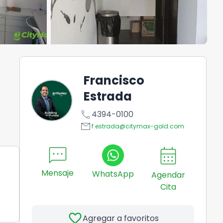
Francisco
Estrada
call
4394-0100
email
f.estrada@citymax-gold.com
sms
calendar_month
Mensaje
WhatsApp
Agendar
Cita
favorite
Agregar a favoritos