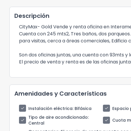
Descripción
CityMax- Gold Vende y renta oficina en Interame
Cuenta con 245 mts2, Tres baños, dos parqueos. 
para visitas, cerca a áreas comerciales, Edifici
Son dos oficinas juntas, una cuenta con 93mts y 
El precio de venta y renta es de las oficinas jun
Amenidades y Características
check
check
Instalación eléctrica
: Bifásica
Espacio 
Tipo de aire acondicionado
:
check
check
Cuota m
Central