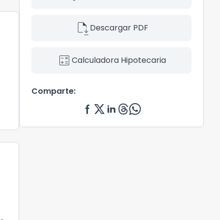
file_save
Descargar PDF
calculate
Calculadora Hipotecaria
Comparte: