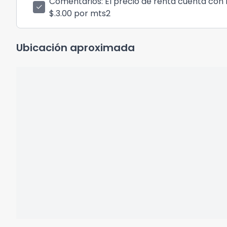
Comentarios
: El precio de renta cuenta con
check
$.3.00 por mts2
Ubicación aproximada