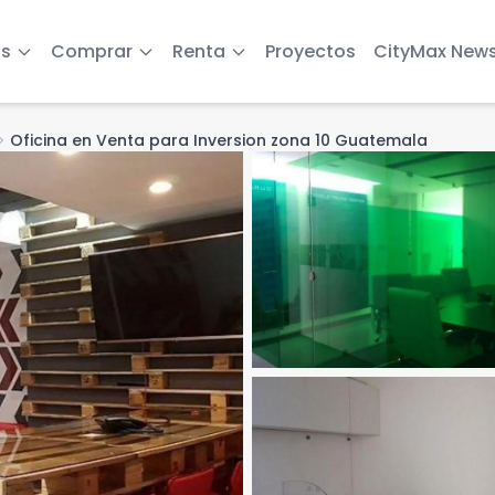
s
Comprar
Renta
Proyectos
CityMax New
on_right
Oficina en Venta para Inversion zona 10 Guatemala