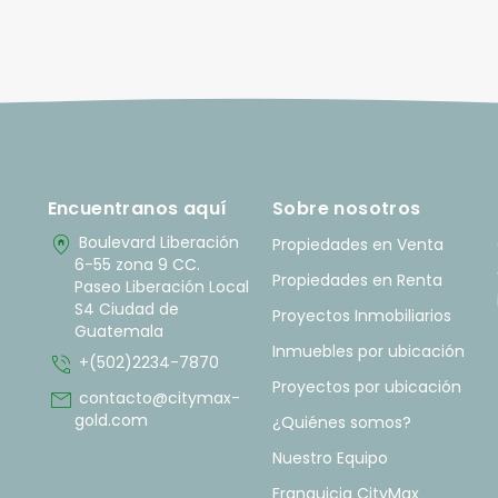
Encuentranos aquí
Sobre nosotros
home_pin
Boulevard Liberación
Propiedades en Venta
6-55 zona 9 CC.
Propiedades en Renta
Paseo Liberación Local
S4 Ciudad de
Proyectos Inmobiliarios
Guatemala
Inmuebles por ubicación
phone_in_talk
+(502)2234-7870
Proyectos por ubicación
mail
contacto@citymax-
gold.com
¿Quiénes somos?
Nuestro Equipo
Franquicia CityMax