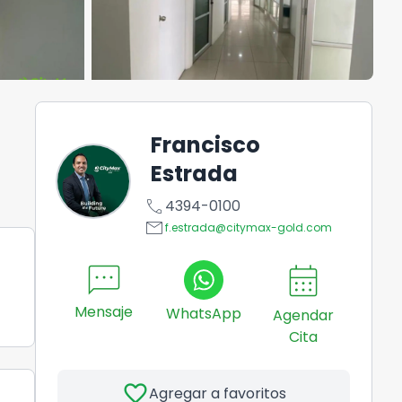
Francisco
Estrada
call
4394-0100
email
f.estrada@citymax-gold.com
sms
calendar_month
Mensaje
WhatsApp
Agendar
Cita
favorite
Agregar a favoritos