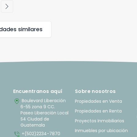
chevron_right
edades
similares
Encuentranos aquí
Sobre nosotros
home_pin
Boulevard Liberación
Propiedades en Venta
6-55 zona 9 CC.
Propiedades en Renta
Paseo Liberación Local
S4 Ciudad de
Proyectos Inmobiliarios
Guatemala
Inmuebles por ubicación
phone_in_talk
+(502)2234-7870