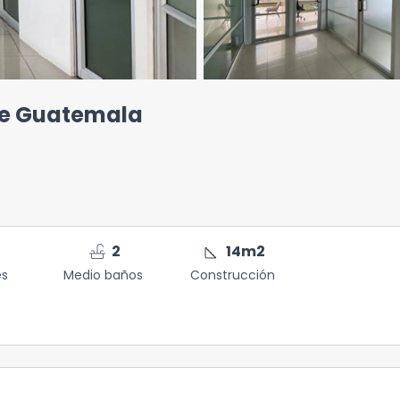
 de Guatemala
faucet
square_foot
2
14
m2
es
Medio baños
Construcción