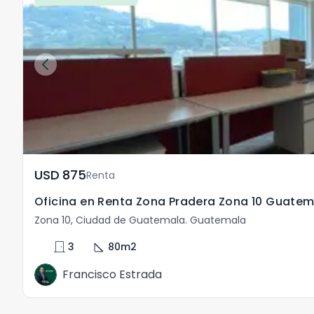
USD	875
Renta
Oficina en Renta Zona Pradera Zona 10 Guate
Zona 10, Ciudad de Guatemala. Guatemala
door_front
square_foot
3
80
m2
Francisco Estrada