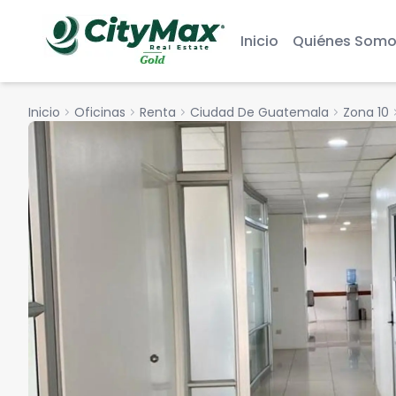
Inicio
Quiénes Somo
Inicio
chevron_right
Oficinas
chevron_right
Renta
chevron_right
Ciudad De Guatemala
chevron_right
Zona 10
chevro