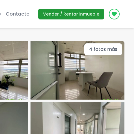
s
Contacto
Vender / Rentar inmueble
Icon des
4
fotos más