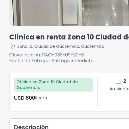
Clínica en renta Zona 10 Ciudad
location_on
Zona 10
,
Ciudad de Guatemala
,
Guatemala
Clave Interna:
PAO-033-09-20-3
Fecha de Entrega:
Entrega inmediata
door_front
2
Oficina en Zona 10 Ciudad de
Guatemala
Ambient
USD	800
Renta
Descripción