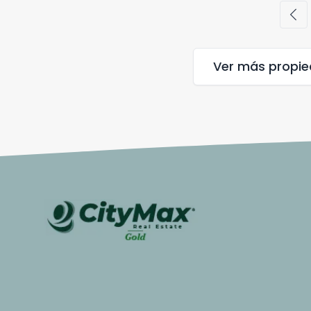
chevron_left
Ver más propi