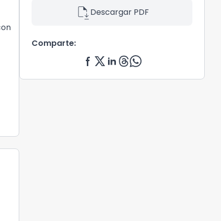
file_save
Descargar PDF
con
Comparte: