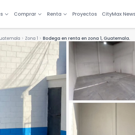
s
Comprar
Renta
Proyectos
CityMax New
Guatemala
chevron_right
Zona 1
chevron_right
Bodega en renta en zona 1, Guatemala.