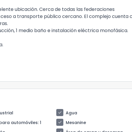
lente ubicación. Cerca de todas las federaciones
 Acceso a transporte público cercano. El complejo cuenta 
ras.
ción, 1 medio baño e instalación eléctrica monofásica.
a.
check
ustrial
Agua
check
para automóviles
: 1
Mesanine