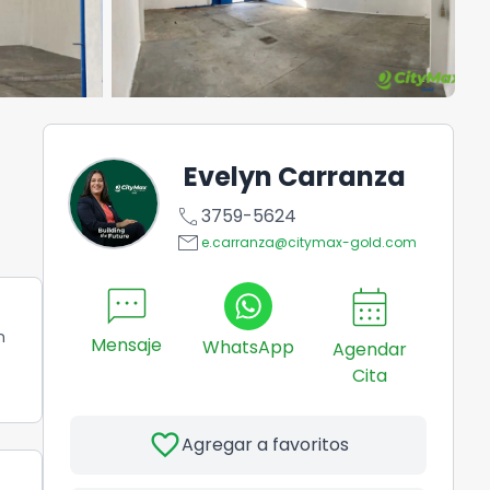
Evelyn Carranza
call
3759-5624
email
e.carranza@citymax-gold.com
sms
calendar_month
n
Mensaje
WhatsApp
Agendar
Cita
favorite
Agregar a favoritos