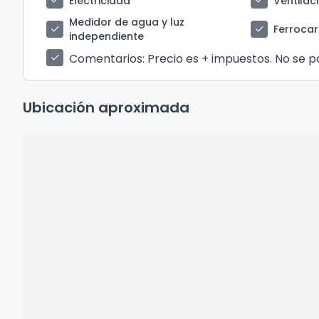
check
check
Electricidad
Ventilac
Medidor de agua y luz
check
check
Ferrocarr
independiente
Comentarios
: Precio es + impuestos. No se 
check
Ubicación aproximada