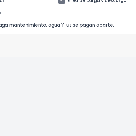
check
ión
Área de carga y descarga
il
paga mantenimiento, agua Y luz se pagan aparte.