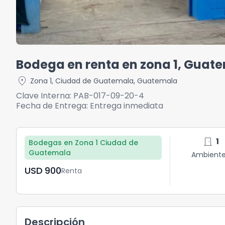
Bodega en renta en zona 1, Guat
location_on
Zona 1
,
Ciudad de Guatemala
,
Guatemala
Clave Interna:
PAB-017-09-20-4
Fecha de Entrega:
Entrega inmediata
door_front
1
Bodegas en Zona 1 Ciudad de
Guatemala
Ambient
USD	900
Renta
Descripción