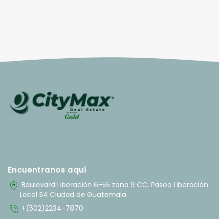
Encuentranos aquí
home_pin
Boulevard Liberación 6-55 zona 9 CC. Paseo Liberación
Local S4 Ciudad de Guatemala
phone_in_talk
+(502)2234-7870