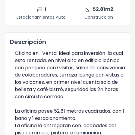
directions_car
square_foot
1
52.81
m2
Estacionamientos Auto
Construcción
Descripción
Oficina en Venta ideal para inversión la cual
esta rentada, en nivel alto en edificio icónico
con parqueo para visitas, salón de convivencia
de colaboradores, terraza lounge con vistas a
los volcanes, en primer nivel cuenta sala de
belleza y café bistró, seguridad las 24 horas
con circuito cerrado.
La oficina posee 52.81 metros cuadrados, con 1
baño y 1 estacionamiento.
La oficina la entregaran con acabados del
piso cerámico, pintura e iluminación.