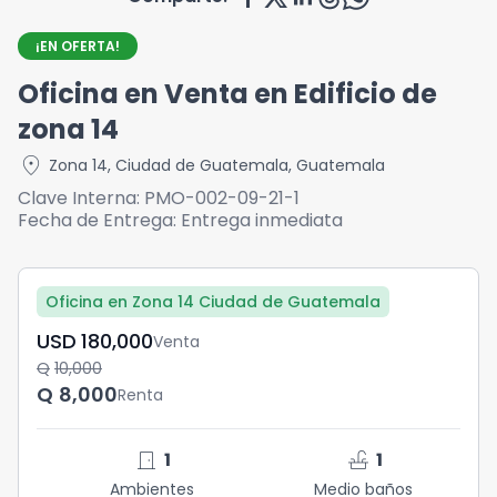
¡EN OFERTA!
Oficina en Venta en Edificio de
zona 14
location_on
Zona 14
,
Ciudad de Guatemala
,
Guatemala
Clave Interna:
PMO-002-09-21-1
Fecha de Entrega:
Entrega inmediata
Oficina en Zona 14 Ciudad de Guatemala
USD	180,000
Venta
Q	10,000
Q	8,000
Renta
door_front
faucet
1
1
Ambientes
Medio baños