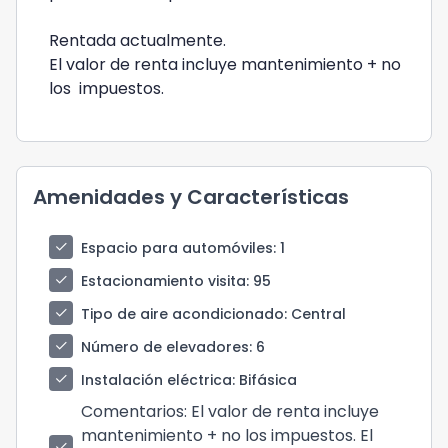
Rentada actualmente.
El valor de renta incluye mantenimiento + no
los impuestos.
Amenidades y Características
check
Espacio para automóviles
: 1
check
Estacionamiento visita
: 95
check
Tipo de aire acondicionado
: Central
check
Número de elevadores
: 6
check
Instalación eléctrica
: Bifásica
Comentarios
: El valor de renta incluye
mantenimiento + no los impuestos. El
check