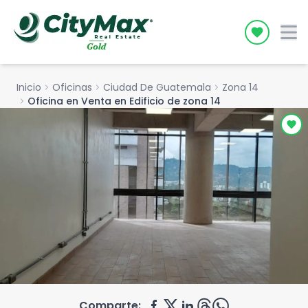
Icon desc
Inicio
chevron_right
Oficinas
chevron_right
Ciudad De Guatemala
chevron_right
Zona 14
chevron_right
Oficina en Venta en Edificio de zona 14
Comparte: