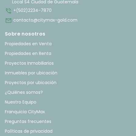
Local S4 Ciudad de Guatemala
phone_in_talk
+(502)2234-7870
mail
contacto@citymax-gold.com
Sobre nosotros
Propiedades en Venta
Propiedades en Renta
Proyectos Inmobiliarios
Inmuebles por ubicación
Proyectos por ubicación
¿Quiénes somos?
Nuestro Equipo
Franquicia CityMax
Preguntas frecuentes
Políticas de privacidad