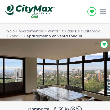
Icon desc
Inicio
chevron_right
Apartamentos
chevron_right
Venta
chevron_right
Ciudad De Guatemala
chevron_right
Zona 10
chevron_right
Apartamento en venta zona 10
Comparte: