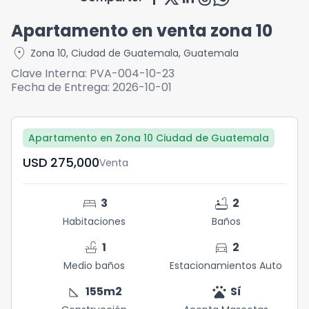
Apartamento en venta zona 10
location_on
Zona 10
,
Ciudad de Guatemala
,
Guatemala
Clave Interna:
PVA-004-10-23
Fecha de Entrega:
2026-10-01
Apartamento en Zona 10 Ciudad de Guatemala
USD	275,000
Venta
bed
bathtub
3
2
Habitaciones
Baños
faucet
directions_car
1
2
Medio baños
Estacionamientos Auto
square_foot
pets
155
m2
Sí