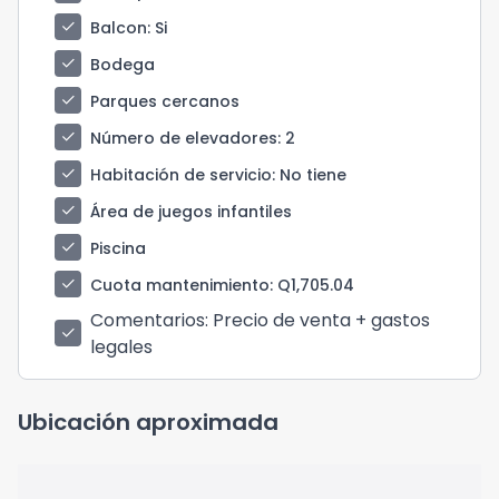
check
Balcon
: Si
check
Bodega
check
Parques cercanos
check
Número de elevadores
: 2
check
Habitación de servicio
: No tiene
check
Área de juegos infantiles
check
Piscina
check
Cuota mantenimiento
: Q1,705.04
Comentarios
: Precio de venta + gastos
check
legales
Ubicación aproximada