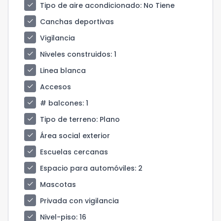
check
Tipo de aire acondicionado
: No Tiene
check
Canchas deportivas
check
Vigilancia
check
Niveles construidos
: 1
check
Linea blanca
check
Accesos
check
# balcones
: 1
check
Tipo de terreno
: Plano
check
Área social exterior
check
Escuelas cercanas
check
Espacio para automóviles
: 2
check
Mascotas
check
Privada con vigilancia
check
Nivel-piso
: 16