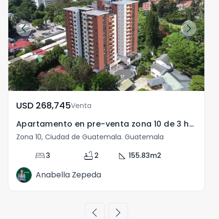
USD	268,745
Venta
Apartamento en pre-venta zona 10 de 3 habitaciones
Zona 10, Ciudad de Guatemala. Guatemala
bed
bathtub
square_foot
3
2
155.83
m2
Anabella Zepeda
chevron_left
chevron_right