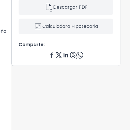
file_save
Descargar PDF
calculate
Calculadora Hipotecaria
eño
Comparte: