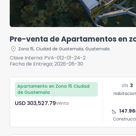
Pre-venta de Apartamentos en zo
location_on
Zona 15
,
Ciudad de Guatemala
,
Guatemala
Clave Interna:
PVA-012-01-24-2
Fecha de Entrega:
2026-06-30
bed
3
Apartamento en Zona 15 Ciudad
de Guatemala
Habitacio
USD	303,527.79
Venta
square_foot
147.96
Construcc