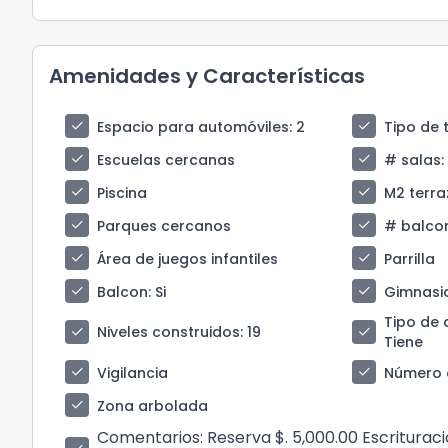
Amenidades y Características
check
check
Espacio para automóviles
: 2
Tipo de 
check
check
Escuelas cercanas
# salas
:
check
check
Piscina
M2 terr
check
check
Parques cercanos
# balco
check
check
Área de juegos infantiles
Parrilla
check
check
Balcon
: Si
Gimnasi
Tipo de 
check
check
Niveles construidos
: 19
Tiene
check
check
Vigilancia
Número 
check
Zona arbolada
Comentarios
: Reserva $. 5,000.00 Escritur