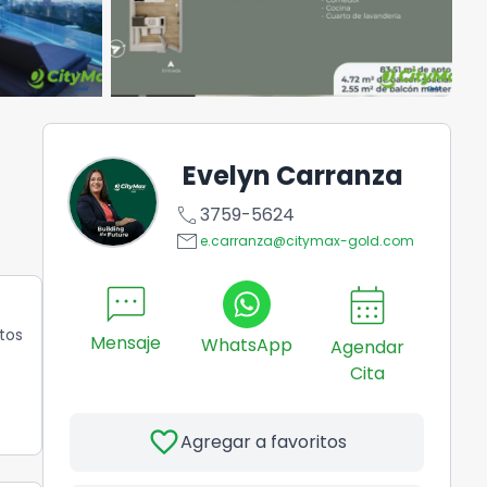
Evelyn Carranza
call
3759-5624
email
e.carranza@citymax-gold.com
sms
calendar_month
tos
Mensaje
WhatsApp
Agendar
Cita
favorite
Agregar a favoritos