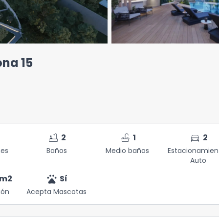
na 15
bathtub
faucet
directions_car
2
1
2
nes
Baños
Medio baños
Estacionamien
Auto
pets
m2
Sí
ión
Acepta Mascotas