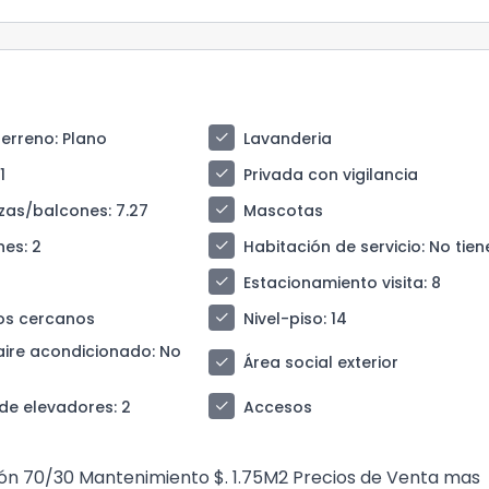
check
terreno
: Plano
Lavanderia
check
 1
Privada con vigilancia
check
azas/balcones
: 7.27
Mascotas
check
nes
: 2
Habitación de servicio
: No tien
check
Estacionamiento visita
: 8
check
os cercanos
Nivel-piso
: 14
aire acondicionado
: No
check
Área social exterior
check
de elevadores
: 2
Accesos
ación 70/30 Mantenimiento $. 1.75M2 Precios de Venta mas