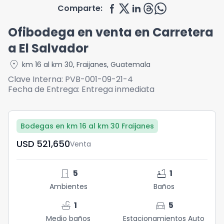
Comparte:
Ofibodega en venta en Carretera
a El Salvador
location_on
km 16 al km 30
,
Fraijanes
,
Guatemala
Clave Interna:
PVB-001-09-21-4
Fecha de Entrega:
Entrega inmediata
Bodegas en km 16 al km 30 Fraijanes
USD	521,650
Venta
door_front
bathtub
5
1
Ambientes
Baños
faucet
directions_car
1
5
Medio baños
Estacionamientos Auto