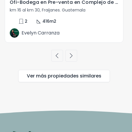
Ofi-Bodega en Pre-venta en Complejo de Fraijanes
km 16 al km 30, Fraijanes. Guatemala
door_front
square_foot
2
416
m2
Evelyn Carranza
chevron_left
chevron_right
Ver más propiedades
similares