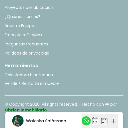
Proyectos por ubicación
¿Quiénes somos?
Nuestro Equipo
Franquicia CityMax
Preguntas frecuentes
Políticas de privacidad
Herramientas
Calculadora hipotecaria
Vende / Renta tu inmueble
© Copyright
2026
. All rights reserved. - Hecho con ❤️ por
Obrien Inmobiliario
.
calendar_month
calendar_month
calculate
calculate
add
add
Waleska Solórzano
Waleska Solórzano