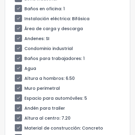
check
Baños en oficina
: 1
check
Instalación eléctrica
: Bifásica
check
Área de carga y descarga
check
Andenes
: SI
check
Condominio industrial
check
Baños para trabajadores
: 1
check
Agua
check
Altura a hombros
: 6.50
check
Muro perimetral
check
Espacio para automóviles
: 5
check
Andén para trailer
check
Altura al centro
: 7.20
check
Material de construcción
: Concreto