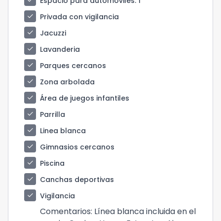
check
Espacio para automóviles
: 1
check
Privada con vigilancia
check
Jacuzzi
check
Lavanderia
check
Parques cercanos
check
Zona arbolada
check
Área de juegos infantiles
check
Parrilla
check
Linea blanca
check
Gimnasios cercanos
check
Piscina
check
Canchas deportivas
check
Vigilancia
Comentarios
: Línea blanca incluida en el