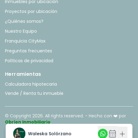
Inmuebles por ubicación
Proyectos por ubicación
¿Quiénes somos?
Nuestro Equipo
Franquicia CityMax
Preguntas frecuentes
Políticas de privacidad
Herramientas
Calculadora hipotecaria
Vende / Renta tu inmueble
© Copyright
2026
. All rights reserved. - Hecho con ❤️ por
Obrien Inmobiliario
.
calendar_month
calendar_month
add
add
Waleska Solórzano
Waleska Solórzano