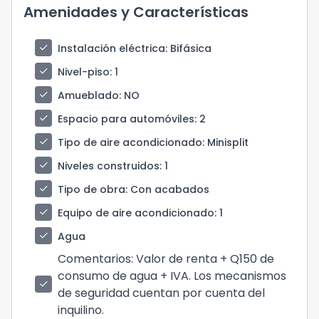
Amenidades y Características
check
Instalación eléctrica
: Bifásica
check
Nivel-piso
: 1
check
Amueblado
: NO
check
Espacio para automóviles
: 2
check
Tipo de aire acondicionado
: Minisplit
check
Niveles construidos
: 1
check
Tipo de obra
: Con acabados
check
Equipo de aire acondicionado
: 1
check
Agua
Comentarios
: Valor de renta + Q150 de
consumo de agua + IVA. Los mecanismos
check
de seguridad cuentan por cuenta del
inquilino.