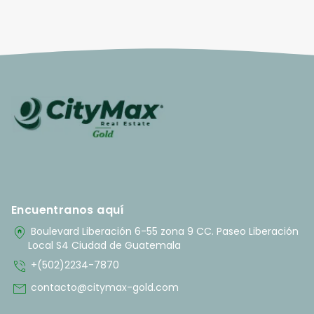
Encuentranos aquí
home_pin
Boulevard Liberación 6-55 zona 9 CC. Paseo Liberación
Local S4 Ciudad de Guatemala
phone_in_talk
+(502)2234-7870
mail
contacto@citymax-gold.com