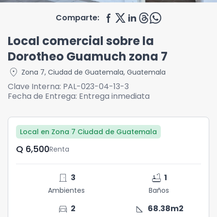
Comparte:
Local comercial sobre la
Dorotheo Guamuch zona 7
location_on
Zona 7
,
Ciudad de Guatemala
,
Guatemala
Clave Interna:
PAL-023-04-13-3
Fecha de Entrega:
Entrega inmediata
Local en Zona 7 Ciudad de Guatemala
Q	6,500
Renta
door_front
bathtub
3
1
Ambientes
Baños
directions_car
square_foot
2
68.38
m2