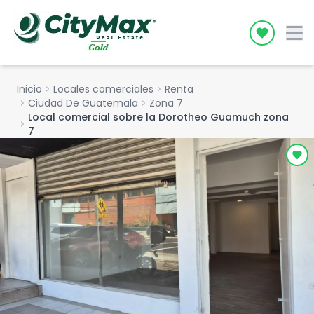
Icon desc
Inicio
chevron_right
Locales comerciales
chevron_right
Renta
chevron_right
Ciudad De Guatemala
chevron_right
Zona 7
Local comercial sobre la Dorotheo Guamuch zona
chevron_right
7