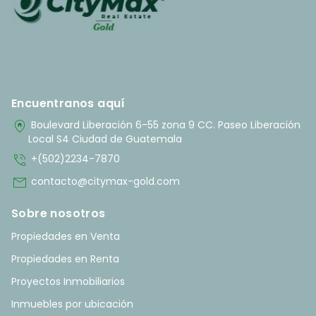
Encuentranos aquí
home_pin
Boulevard Liberación 6-55 zona 9 CC. Paseo Liberación
Local S4 Ciudad de Guatemala
phone_in_talk
+(502)2234-7870
mail
contacto@citymax-gold.com
Sobre nosotros
Propiedades en Venta
Propiedades en Renta
Proyectos Inmobiliarios
Inmuebles por ubicación