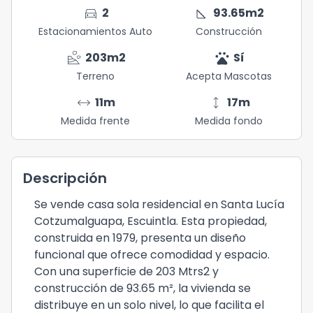
directions_car
square_foot
2
93.65
m2
Estacionamientos Auto
Construcción
landslide
pets
203
m2
Sí
Terreno
Acepta Mascotas
arrow_range
height
11
m
17
m
Medida frente
Medida fondo
Descripción
Se vende casa sola residencial en Santa Lucía
Cotzumalguapa, Escuintla. Esta propiedad,
construida en 1979, presenta un diseño
funcional que ofrece comodidad y espacio.
Con una superficie de 203 Mtrs2 y
construcción de 93.65 m², la vivienda se
distribuye en un solo nivel, lo que facilita el