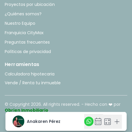
Proyectos por ubicación
¿Quiénes somos?
Nuestro Equipo
Franquicia CityMax
Preguntas frecuentes
Políticas de privacidad
Herramientas
Calculadora hipotecaria
Vende / Renta tu inmueble
© Copyright
2026
. All rights reserved. - Hecho con ❤️ por
Obrien Inmobiliario
.
calendar_month
calendar_month
calculate
calculate
add
add
Anakaren Pérez
Anakaren Pérez