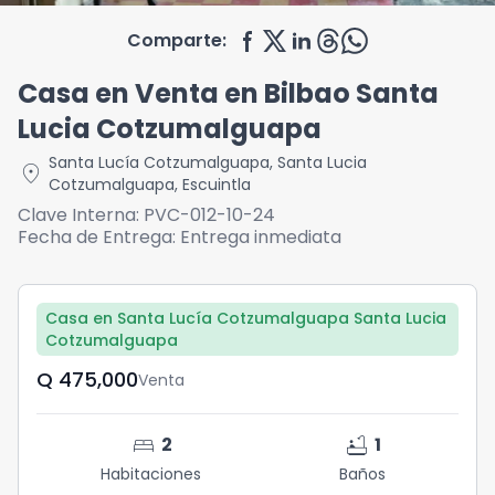
Comparte:
Casa en Venta en Bilbao Santa
Lucia Cotzumalguapa
Santa Lucía Cotzumalguapa
,
Santa Lucia
location_on
Cotzumalguapa
,
Escuintla
Clave Interna:
PVC-012-10-24
Fecha de Entrega:
Entrega inmediata
Casa en Santa Lucía Cotzumalguapa Santa Lucia
Cotzumalguapa
Q	475,000
Venta
bed
bathtub
2
1
Habitaciones
Baños