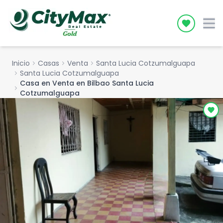
Icon desc
Inicio
chevron_right
Casas
chevron_right
Venta
chevron_right
Santa Lucia Cotzumalguapa
chevron_right
Santa Lucia Cotzumalguapa
Casa en Venta en Bilbao Santa Lucia
chevron_right
Cotzumalguapa