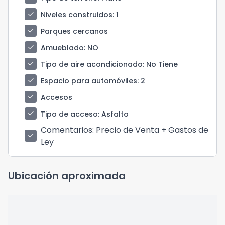
check
Niveles construidos
: 1
check
Parques cercanos
check
Amueblado
: NO
check
Tipo de aire acondicionado
: No Tiene
check
Espacio para automóviles
: 2
check
Accesos
check
Tipo de acceso
: Asfalto
Comentarios
: Precio de Venta + Gastos de
check
Ley
Ubicación aproximada