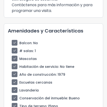
Contáctenos para más información y para
programar una visita.
Amenidades y Características
check
Balcon
: No
check
# salas
: 1
check
Mascotas
check
Habitación de servicio
: No tiene
check
Año de construcción
: 1979
check
Escuelas cercanas
check
Lavanderia
check
Conservación del inmueble
: Bueno
check
Tipo de terreno
: Plano