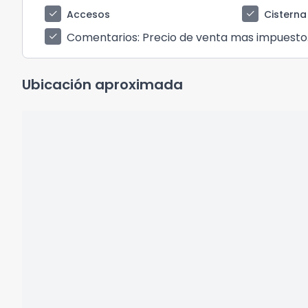
check
check
Accesos
Cisterna
Comentarios
: Precio de venta mas impuesto
check
Ubicación aproximada