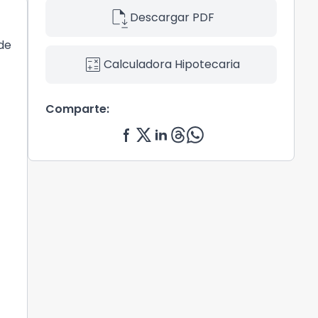
file_save
Descargar PDF
de
calculate
Calculadora Hipotecaria
Comparte: