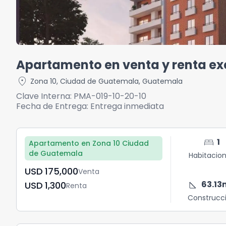
Apartamento en venta y renta exc
location_on
Zona 10
,
Ciudad de Guatemala
,
Guatemala
Clave Interna:
PMA-019-10-20-10
Fecha de Entrega:
Entrega inmediata
bed
1
Apartamento en Zona 10 Ciudad
de Guatemala
Habitacio
USD	175,000
Venta
square_foot
63.13
USD	1,300
Renta
Construcc