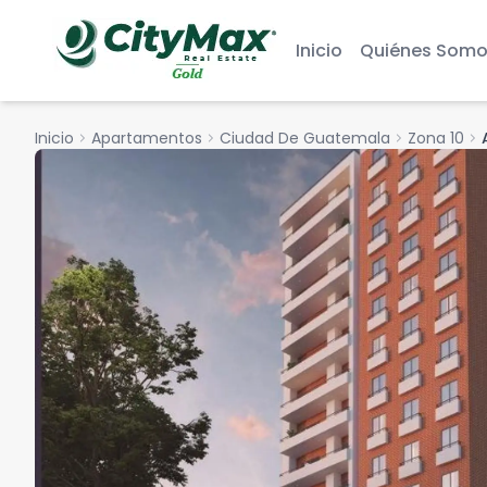
Inicio
Quiénes Somo
Inicio
chevron_right
Apartamentos
chevron_right
Ciudad De Guatemala
chevron_right
Zona 10
chevron_right