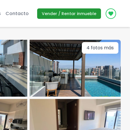
s
Contacto
Vender / Rentar inmueble
Icon des
4
fotos más