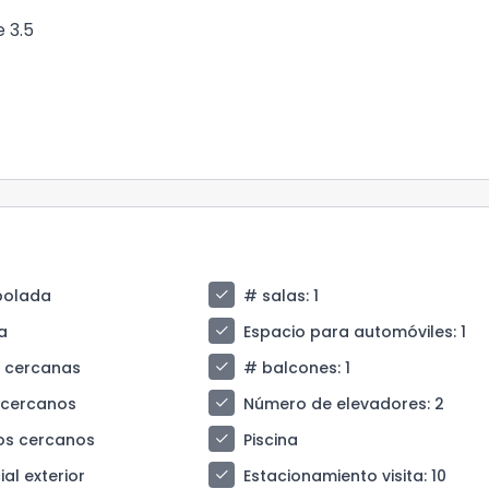
 3.5
check
bolada
# salas
: 1
check
a
Espacio para automóviles
: 1
check
s cercanas
# balcones
: 1
check
 cercanos
Número de elevadores
: 2
check
os cercanos
Piscina
check
al exterior
Estacionamiento visita
: 10