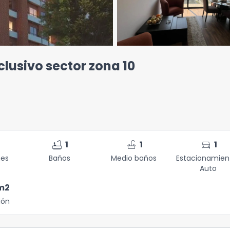
lusivo sector zona 10
bathtub
faucet
directions_car
1
1
1
nes
Baños
Medio baños
Estacionamien
Auto
m2
ión