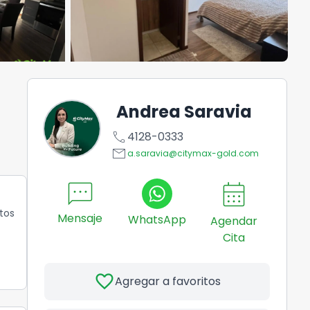
Andrea Saravia
call
4128-0333
email
a.saravia@citymax-gold.com
sms
calendar_month
tos
Mensaje
WhatsApp
Agendar
Cita
favorite
Agregar a favoritos