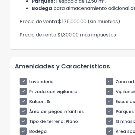
Parqueo:
1 espacio de 12.50 m².
Bodega
para almacenamiento adicional de
Precio de venta $.175,000.00 (sin muebles)
Precio de renta $1,300.00 más impuestos
Amenidades y Características
check
check
Lavanderia
Zona ar
check
check
Privada con vigilancia
Vigilanci
check
check
Balcon
: Si
Escuela
check
check
Área de juegos infantiles
Parques
check
check
Tipo de terreno
: Plano
Gimnasi
check
check
Bodega
Área soci