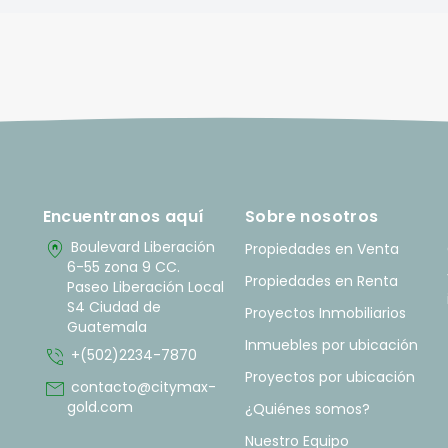
Encuentranos aquí
Sobre nosotros
home_pin
Boulevard Liberación
Propiedades en Venta
6-55 zona 9 CC.
Propiedades en Renta
Paseo Liberación Local
S4 Ciudad de
Proyectos Inmobiliarios
Guatemala
Inmuebles por ubicación
phone_in_talk
+(502)2234-7870
Proyectos por ubicación
mail
contacto@citymax-
gold.com
¿Quiénes somos?
Nuestro Equipo