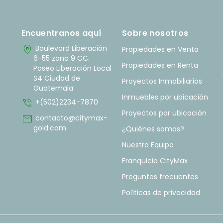
Encuentranos aquí
Sobre nosotros
home_pin
Boulevard Liberación
Propiedades en Venta
6-55 zona 9 CC.
Propiedades en Renta
Paseo Liberación Local
S4 Ciudad de
Proyectos Inmobiliarios
Guatemala
Inmuebles por ubicación
phone_in_talk
+(502)2234-7870
Proyectos por ubicación
mail
contacto@citymax-
gold.com
¿Quiénes somos?
Nuestro Equipo
Franquicia CityMax
Preguntas frecuentes
Políticas de privacidad