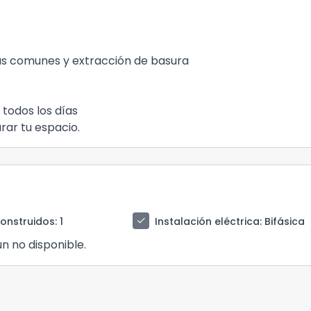
as comunes y extracción de basura
 todos los días
ar tu espacio.
check
construidos
: 1
Instalación eléctrica
: Bifásica
n no disponible.