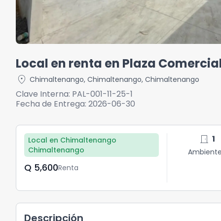
Local en renta en Plaza Comerci
location_on
Chimaltenango
,
Chimaltenango
,
Chimaltenango
Clave Interna:
PAL-001-11-25-1
Fecha de Entrega:
2026-06-30
door_front
1
Local en Chimaltenango
Chimaltenango
Ambient
Q	5,600
Renta
Descripción