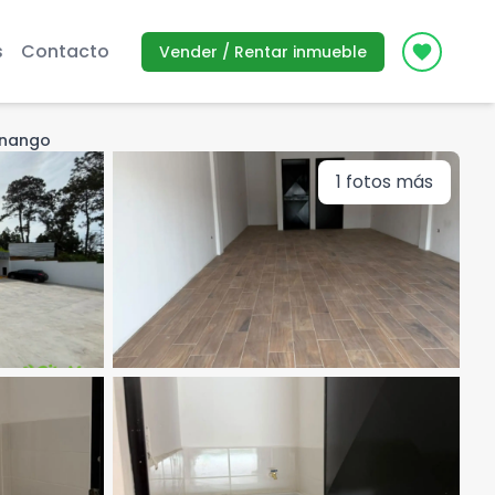
s
Contacto
Vender / Rentar inmueble
Icon des
enango
1
fotos más