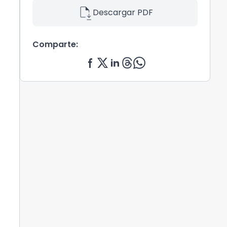
file_save
Descargar PDF
Comparte: