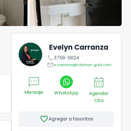
Evelyn Carranza
call
3759-5624
email
e.carranza@citymax-gold.com
sms
calendar_month
Mensaje
WhatsApp
Agendar
Cita
favorite
Agregar a favoritos