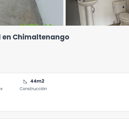
al en Chimaltenango
square_foot
44
m2
es
Construcción