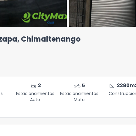
tzapa, Chimaltenango
directions_car
motorcycle
square_foot
2
5
2280
m
es
Estacionamientos
Estacionamientos
Construcció
Auto
Moto