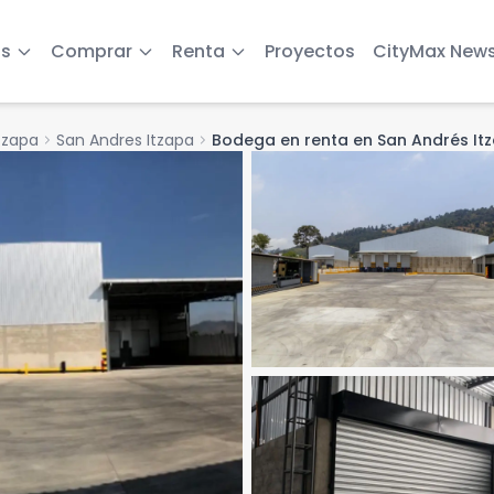
s
Comprar
Renta
Proyectos
CityMax New
tzapa
chevron_right
San Andres Itzapa
chevron_right
Bodega en renta en San Andrés It