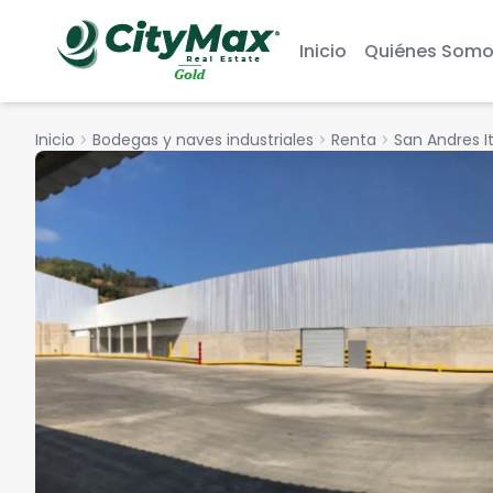
Inicio
Quiénes Somo
Inicio
chevron_right
Bodegas y naves industriales
chevron_right
Renta
chevron_right
San Andres I