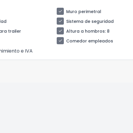
check
Muro perimetral
check
idad
Sistema de seguridad
check
ra trailer
Altura a hombros
: 8
check
Comedor empleados
nimiento e IVA