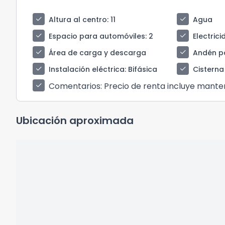
check
check
Altura al centro
: 11
Agua
check
check
Espacio para automóviles
: 2
Electric
check
check
Área de carga y descarga
Andén pa
check
check
Instalación eléctrica
: Bifásica
Cisterna
Comentarios
: Precio de renta incluye mante
check
Ubicación aproximada