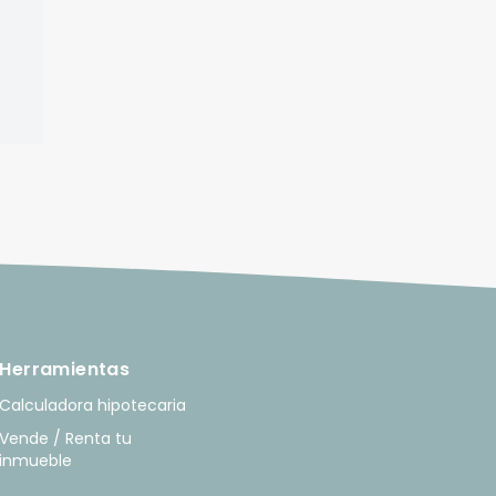
Herramientas
Calculadora hipotecaria
Vende / Renta tu
inmueble