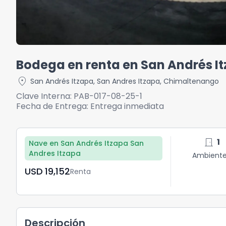
Bodega en renta en San Andrés I
location_on
San Andrés Itzapa
,
San Andres Itzapa
,
Chimaltenango
Clave Interna:
PAB-017-08-25-1
Fecha de Entrega:
Entrega inmediata
door_front
1
Nave en San Andrés Itzapa San
Andres Itzapa
Ambient
USD	19,152
Renta
Descripción