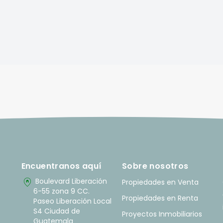
Encuentranos aquí
Sobre nosotros
home_pin
Boulevard Liberación
Propiedades en Venta
6-55 zona 9 CC.
Propiedades en Renta
Paseo Liberación Local
S4 Ciudad de
Proyectos Inmobiliarios
Guatemala