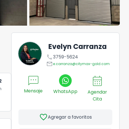
Evelyn Carranza
call
3759-5624
email
e.carranza@citymax-gold.com
sms
calendar_month
2
n
Mensaje
WhatsApp
Agendar
Cita
favorite
Agregar a favoritos