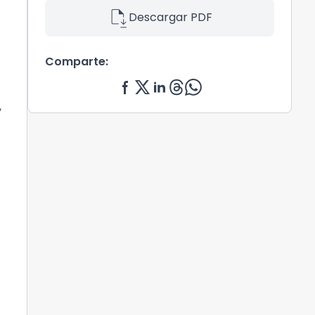
file_save
Descargar PDF
Comparte:
,