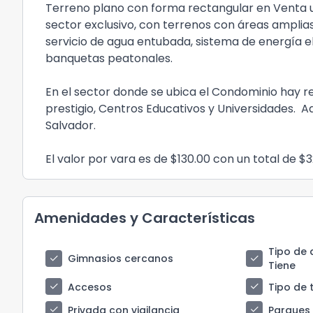
Terreno plano con forma rectangular en Venta 
sector exclusivo, con terrenos con áreas ampli
servicio de agua entubada, sistema de energía e
banquetas peatonales.
En el sector donde se ubica el Condominio hay 
prestigio, Centros Educativos y Universidades. 
Salvador.
El valor por vara es de $130.00 con un total de $3
Amenidades y Características
Tipo de 
check
check
Gimnasios cercanos
Tiene
check
check
Accesos
Tipo de 
check
check
Privada con vigilancia
Parques