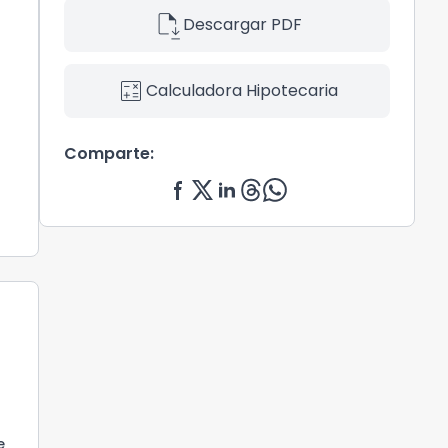
file_save
Descargar PDF
calculate
Calculadora Hipotecaria
Comparte:
e