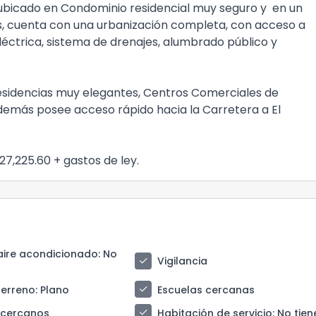
ubicado en Condominio residencial muy seguro y en un
as, cuenta con una urbanización completa, con acceso a
léctrica, sistema de drenajes, alumbrado público y
residencias muy elegantes, Centros Comerciales de
Además posee acceso rápido hacia la Carretera a El
27,225.60 + gastos de ley.
aire acondicionado
: No
check
Vigilancia
check
terreno
: Plano
Escuelas cercanas
check
 cercanos
Habitación de servicio
: No tien