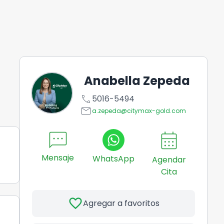
Anabella Zepeda
call
5016-5494
email
a.zepeda@citymax-gold.com
sms
calendar_month
Mensaje
WhatsApp
Agendar
Cita
favorite
Agregar a favoritos