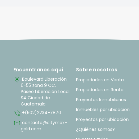
Encuentranos aquí
Sobre nosotros
home_pin
Boulevard Liberación
Propiedades en Venta
6-55 zona 9 CC.
Propiedades en Renta
Paseo Liberación Local
S4 Ciudad de
Proyectos Inmobiliarios
Guatemala
Inmuebles por ubicación
phone_in_talk
+(502)2234-7870
Proyectos por ubicación
mail
contacto@citymax-
gold.com
¿Quiénes somos?