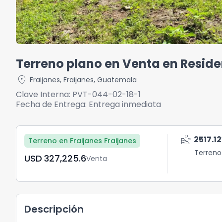
Terreno plano en Venta en Reside
location_on
Fraijanes
,
Fraijanes
,
Guatemala
Clave Interna:
PVT-044-02-18-1
Fecha de Entrega:
Entrega inmediata
landslide
2517.12
Terreno en Fraijanes Fraijanes
Terreno
USD	327,225.6
Venta
Descripción