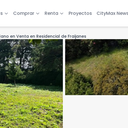
s
Comprar
Renta
Proyectos
CityMax New
lano en Venta en Residencial de Fraijanes