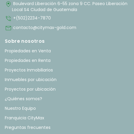
home_pin
Boulevard Liberación 6-55 zona 9 CC. Paseo Liberación
Local S4 Ciudad de Guatemala
phone_in_talk
+(502)2234-7870
mail
contacto@citymax-gold.com
Sobre nosotros
Propiedades en Venta
Propiedades en Renta
Proyectos Inmobiliarios
Inmuebles por ubicación
Proyectos por ubicación
¿Quiénes somos?
Nuestro Equipo
Franquicia CityMax
Preguntas frecuentes