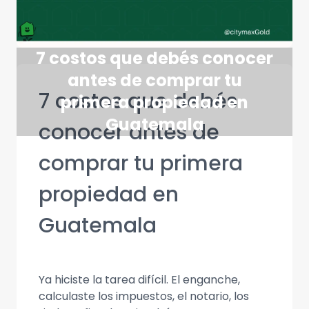
7 costos que debés conocer
antes de comprar tu
7 costos que debés
primera propiedad en
Guatemala
conocer antes de
comprar tu primera
propiedad en
Guatemala
Ya hiciste la tarea difícil. El enganche,
calculaste los impuestos, el notario, los