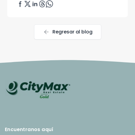
arrow_back
Regresar al blog
Encuentranos aquí