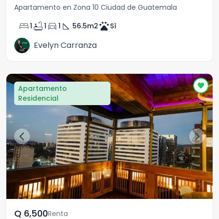
Apartamento en Zona 10 Ciudad de Guatemala
bed
bathtub
directions_car
square_foot
pets
1
1
1
56.5
m2
Sì
Evelyn Carranza
Apartamento
Residencial
Q	6,500
Renta