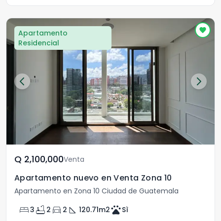
Apartamento
Residencial
Q	2,100,000
Venta
Apartamento nuevo en Venta Zona 10
Apartamento en Zona 10 Ciudad de Guatemala
bed
bathtub
directions_car
square_foot
pets
3
2
2
120.71
m2
Sì