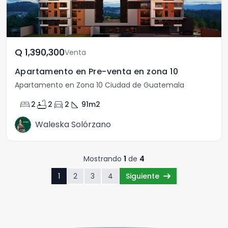
Q	1,390,300
Venta
Apartamento en Pre-venta en zona 10
Apartamento en Zona 10 Ciudad de Guatemala
bed
bathtub
directions_car
square_foot
2
2
2
91
m2
Waleska Solórzano
Mostrando
1
de
4
1
2
3
4
Siguiente