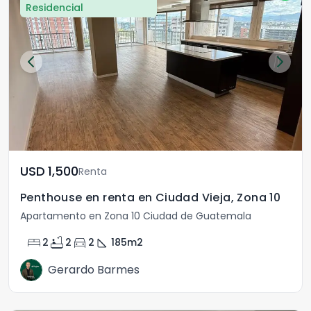
Residencial
USD	1,500
Renta
Penthouse en renta en Ciudad Vieja, Zona 10
Apartamento en Zona 10 Ciudad de Guatemala
bed
bathtub
directions_car
square_foot
2
2
2
185
m2
Gerardo Barmes