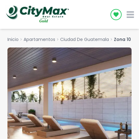
Icon desc
Inicio
chevron_right
Apartamentos
chevron_right
Ciudad De Guatemala
chevron_right
Zona 10