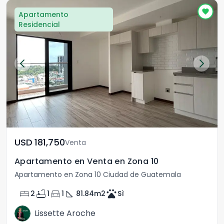
Apartamento
Residencial
USD	181,750
Venta
Apartamento en Venta en Zona 10
Apartamento en Zona 10 Ciudad de Guatemala
bed
bathtub
directions_car
square_foot
pets
2
1
1
81.84
m2
Sì
Lissette Aroche