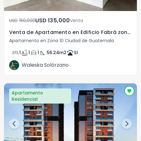
USD	135,000
USD	150,000
Venta
Venta de Apartamento en Edificio Fabrá zona 10
Apartamento en Zona 10 Ciudad de Guatemala
bed
bathtub
directions_car
square_foot
pets
1
1
1
56.24
m2
Sì
Waleska Solórzano
Apartamento
Residencial