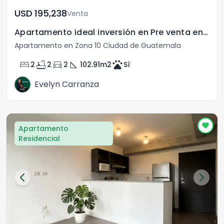
USD	195,238
Venta
Apartamento ideal inversión en Pre venta en Zona 10
Apartamento en Zona 10 Ciudad de Guatemala
bed
bathtub
directions_car
square_foot
pets
2
2
2
102.91
m2
Sì
Evelyn Carranza
Apartamento
Residencial