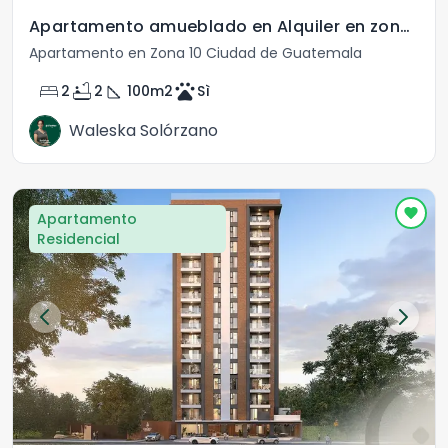
Apartamento amueblado en Alquiler en zona 10
Apartamento en Zona 10 Ciudad de Guatemala
bed
bathtub
square_foot
pets
2
2
100
m2
Sì
Waleska Solórzano
Apartamento
Residencial