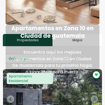
Apartamentos en Zona 10 en
Ciudad de guatemala
Propiedades
Mapa
Encuentra aquí los mejores
apartamentos en Zona 10 en Ciudad
Ordenar por...
De Guatemala para tu próximo hogar
o lugar ideal para invertir.
Apartamento
Residencial