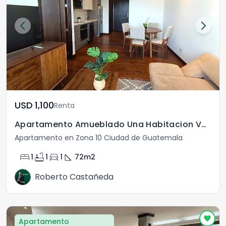
USD	1,100
Renta
Apartamento Amueblado Una Habitacion Vasanta Zona 10
Apartamento en Zona 10 Ciudad de Guatemala
bed
bathtub
directions_car
square_foot
1
1
1
72
m2
Roberto Castañeda
Apartamento