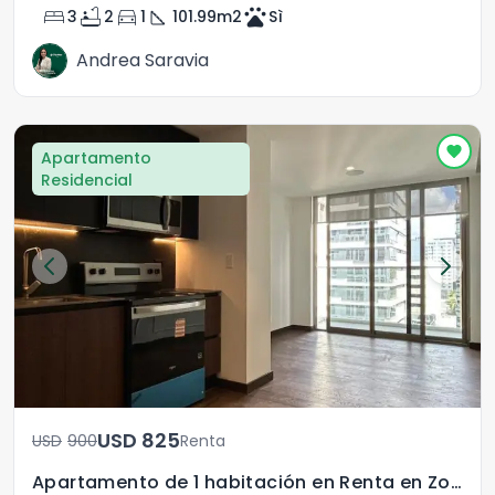
bed
bathtub
directions_car
square_foot
pets
3
2
1
101.99
m2
Sì
Andrea Saravia
Apartamento
Residencial
USD	825
USD	900
Renta
Apartamento de 1 habitación en Renta en Zona 10