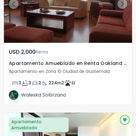
USD	2,000
Renta
Apartamento Amueblado en Renta Oakland Zona 10
Apartamento en Zona 10 Ciudad de Guatemala
bed
bathtub
directions_car
square_foot
pets
3
3
2
224
m2
Sì
Waleska Solórzano
Apartamento
Amueblado