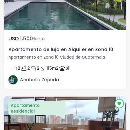
USD	1,500
Renta
Apartamento de lujo en Alquiler en Zona 10
Apartamento en Zona 10 Ciudad de Guatemala
bed
bathtub
directions_car
square_foot
pets
2
2
2
115
m2
Sì
Anabella Zepeda
Apartamento
Residencial