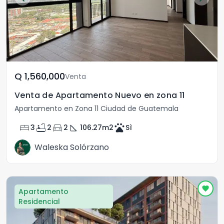
Q	1,560,000
Venta
Venta de Apartamento Nuevo en zona 11
Apartamento en Zona 11 Ciudad de Guatemala
bed
bathtub
directions_car
square_foot
pets
3
2
2
106.27
m2
Sì
Waleska Solórzano
Apartamento
Residencial