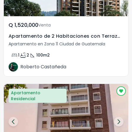
Q	1,520,000
Venta
Apartamento de 2 Habitaciones con Terraza Zona 11
Apartamento en Zona 11 Ciudad de Guatemala
bed
bathtub
square_foot
1
2
100
m2
Roberto Castañeda
Apartamento
Residencial