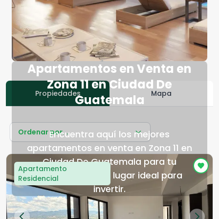
Apartamentos en Venta en
Zona 11 en Ciudad De
Propiedades
Mapa
Guatemala
Ordenar por...
Encuentra aquí los mejores
apartamentos en venta en Zona 11 en
Ciudad De Guatemala para tu
Apartamento
próximo hogar o lugar ideal para
Residencial
invertir.