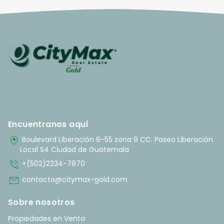
Encuentranos aquí
home_pin
Boulevard Liberación 6-55 zona 9 CC. Paseo Liberación
Local S4 Ciudad de Guatemala
phone_in_talk
+(502)2234-7870
mail
contacto@citymax-gold.com
Sobre nosotros
Propiedades en Venta