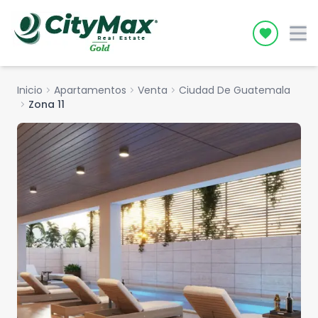
Icon desc
Inicio
chevron_right
Apartamentos
chevron_right
Venta
chevron_right
Ciudad De Guatemala
chevron_right
Zona 11