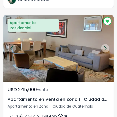
Apartamento
Residencial
USD	245,000
Venta
Apartamento en Venta en Zona 11, Ciudad de Guatemala
Apartamento en Zona 11 Ciudad de Guatemala
bed
bathtub
directions_car
square_foot
pets
3
2
4
199.4
m2
Sì