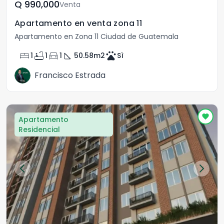
Q	990,000
Venta
Apartamento en venta zona 11
Apartamento en Zona 11 Ciudad de Guatemala
bed
bathtub
directions_car
square_foot
pets
1
1
1
50.58
m2
Sì
Francisco Estrada
Apartamento
Residencial