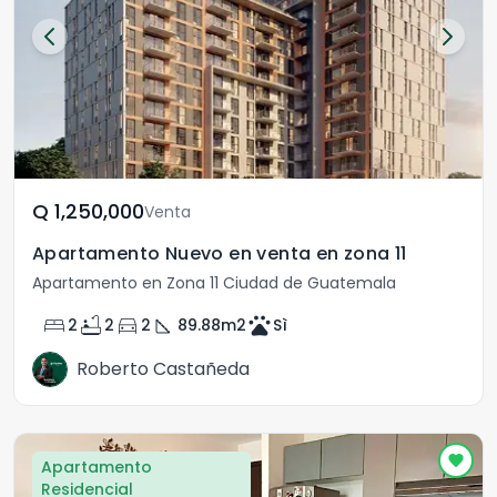
Q	1,250,000
Venta
Apartamento Nuevo en venta en zona 11
Apartamento en Zona 11 Ciudad de Guatemala
bed
bathtub
directions_car
square_foot
pets
2
2
2
89.88
m2
Sì
Roberto Castañeda
Apartamento
Residencial