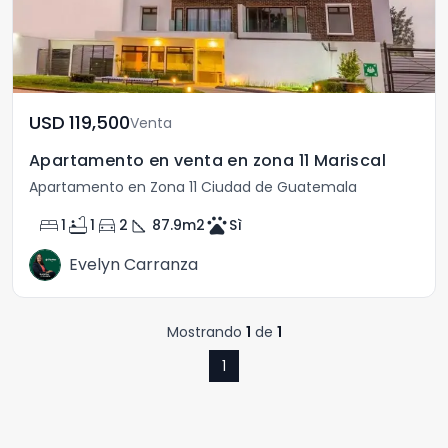
USD	119,500
Venta
Apartamento en venta en zona 11 Mariscal
Apartamento en Zona 11 Ciudad de Guatemala
bed
bathtub
directions_car
square_foot
pets
1
1
2
87.9
m2
Sì
Evelyn Carranza
Mostrando
1
de
1
1