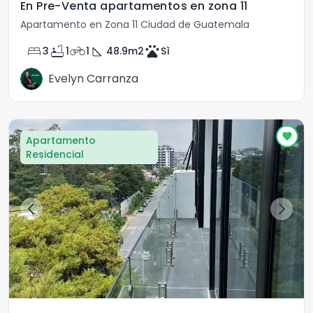
En Pre-Venta apartamentos en zona 11
Apartamento en Zona 11 Ciudad de Guatemala
bed
bathtub
motorcycle
square_foot
pets
3
1
1
48.9
m2
Sì
Evelyn Carranza
Apartamento
Residencial