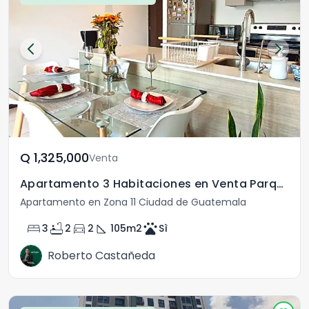
Q	1,325,000
Venta
Apartamento 3 Habitaciones en Venta Parque San Jorge
Apartamento en Zona 11 Ciudad de Guatemala
bed
bathtub
directions_car
square_foot
pets
3
2
2
105
m2
Sì
Roberto Castañeda