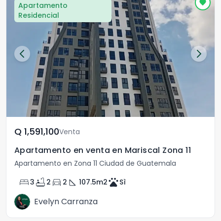
Apartamento
Residencial
Q	1,591,100
Venta
Apartamento en venta en Mariscal Zona 11
Apartamento en Zona 11 Ciudad de Guatemala
bed
bathtub
directions_car
square_foot
pets
3
2
2
107.5
m2
Sì
Evelyn Carranza