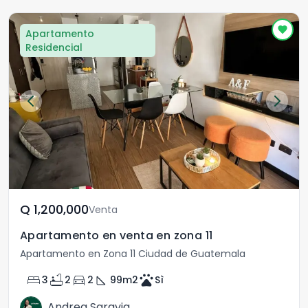
Apartamento
Residencial
Q	1,200,000
Venta
Apartamento en venta en zona 11
Apartamento en Zona 11 Ciudad de Guatemala
bed
bathtub
directions_car
square_foot
pets
3
2
2
99
m2
Sì
Andrea Saravia