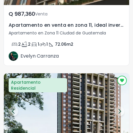
Q	987,360
Venta
Apartamento en venta en zona 11, ideal inversionista
Apartamento en Zona 11 Ciudad de Guatemala
bed
bathtub
directions_car
motorcycle
square_foot
2
2
1
1
72.06
m2
Evelyn Carranza
Apartamento
Residencial