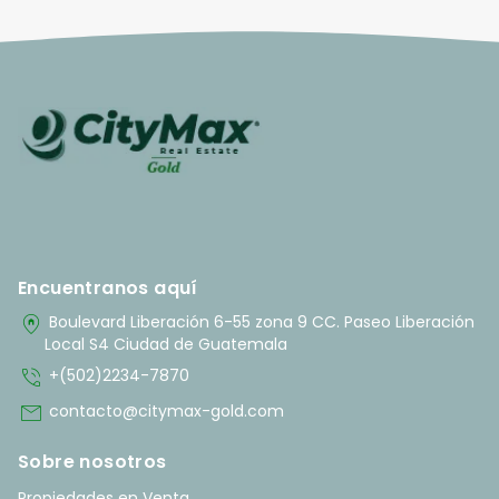
Encuentranos aquí
home_pin
Boulevard Liberación 6-55 zona 9 CC. Paseo Liberación
Local S4 Ciudad de Guatemala
phone_in_talk
+(502)2234-7870
mail
contacto@citymax-gold.com
Sobre nosotros
Propiedades en Venta