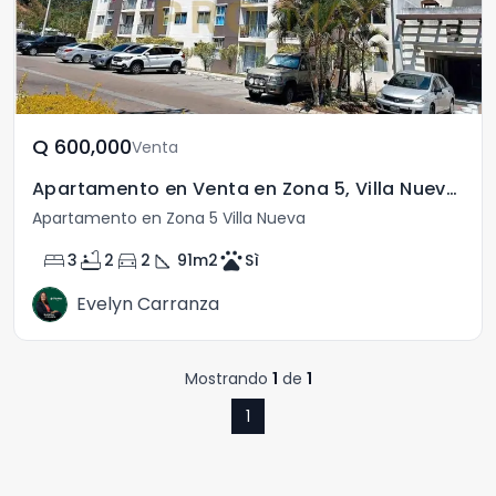
Q	600,000
Venta
Apartamento en Venta en Zona 5, Villa Nueva Guatemala
Apartamento en Zona 5 Villa Nueva
bed
bathtub
directions_car
square_foot
pets
3
2
2
91
m2
Sì
Evelyn Carranza
Mostrando
1
de
1
1