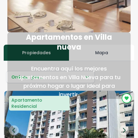
Apartamentos en Villa
nueva
Propiedades
Mapa
Encuentra aquí los mejores
apartamentos en Villa Nueva para tu
Ordenar por...
próximo hogar o lugar ideal para
invertir.
Apartamento
Residencial