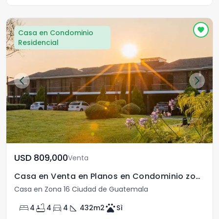
Casa en Condominio
Residencial
USD	809,000
Venta
Casa en Venta en Planos en Condominio zona 16 Guate
Casa en Zona 16 Ciudad de Guatemala
bed
bathtub
directions_car
square_foot
pets
4
4
4
432
m2
Sì