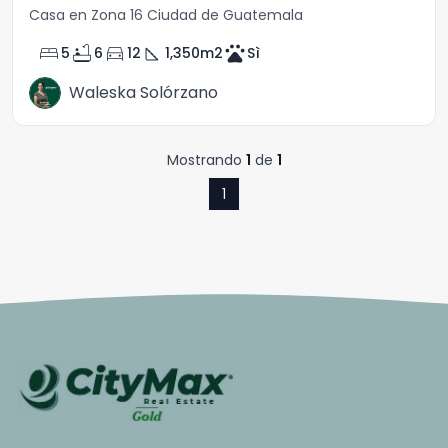
Casa en Zona 16 Ciudad de Guatemala
bed
bathtub
directions_car
square_foot
pets
5
6
12
1,350
m2
Sì
Waleska Solórzano
Mostrando
1
de
1
1