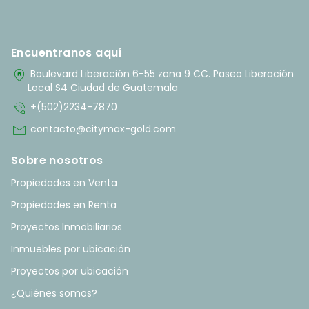
Encuentranos aquí
home_pin
Boulevard Liberación 6-55 zona 9 CC. Paseo Liberación
Local S4 Ciudad de Guatemala
phone_in_talk
+(502)2234-7870
mail
contacto@citymax-gold.com
Sobre nosotros
Propiedades en Venta
Propiedades en Renta
Proyectos Inmobiliarios
Inmuebles por ubicación
Proyectos por ubicación
¿Quiénes somos?