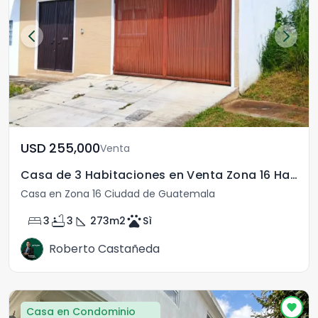
USD	255,000
Venta
Casa de 3 Habitaciones en Venta Zona 16 Hacienda Real
Casa en Zona 16 Ciudad de Guatemala
bed
bathtub
square_foot
pets
3
3
273
m2
Sì
Roberto Castañeda
Casa en Condominio