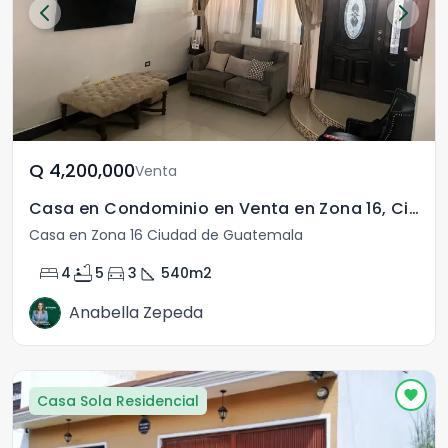
Q	4,200,000
Venta
Casa en Condominio en Venta en Zona 16, Ciudad de Guatemala
Casa en Zona 16 Ciudad de Guatemala
bed
bathtub
directions_car
square_foot
4
5
3
540
m2
Anabella Zepeda
Casa Sola Residencial