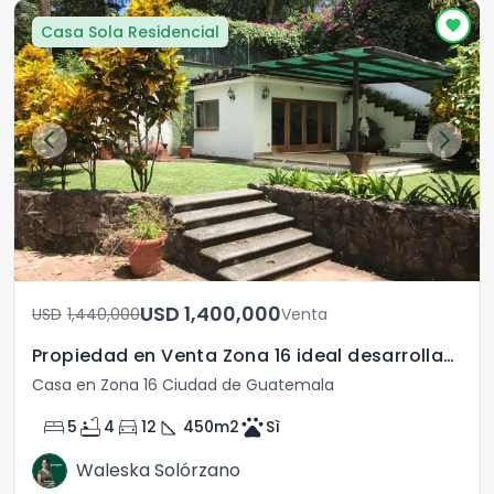
Casa Sola Residencial
USD	1,400,000
USD	1,440,000
Venta
Propiedad en Venta Zona 16 ideal desarrolladores
Casa en Zona 16 Ciudad de Guatemala
bed
bathtub
directions_car
square_foot
pets
5
4
12
450
m2
Sì
Waleska Solórzano