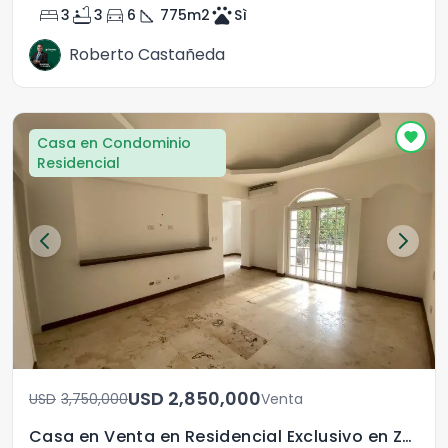
bed
bathtub
directions_car
square_foot
pets
3
3
6
775
m2
Sì
Roberto Castañeda
Casa en Condominio
Residencial
USD	2,850,000
USD	3,750,000
Venta
Casa en Venta en Residencial Exclusivo en Zona 16