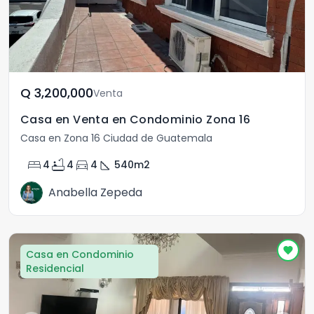
Q	3,200,000
Venta
Casa en Venta en Condominio Zona 16
Casa en Zona 16 Ciudad de Guatemala
bed
bathtub
directions_car
square_foot
4
4
4
540
m2
Anabella Zepeda
Casa en Condominio
Residencial