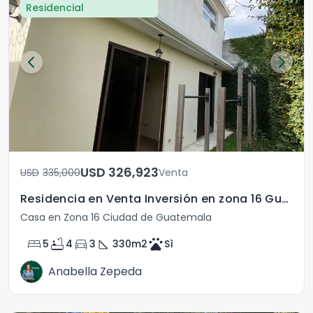
Residencial
USD	326,923
USD	335,000
Venta
Residencia en Venta Inversión en zona 16 Guatemala
Casa en Zona 16 Ciudad de Guatemala
bed
bathtub
directions_car
square_foot
pets
5
4
3
330
m2
Sì
Anabella Zepeda