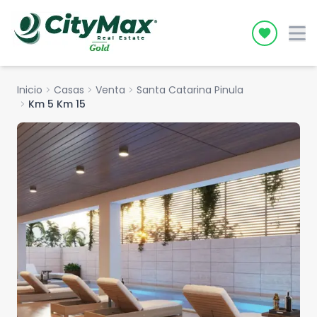
Icon desc
Inicio
chevron_right
Casas
chevron_right
Venta
chevron_right
Santa Catarina Pinula
chevron_right
Km 5 Km 15