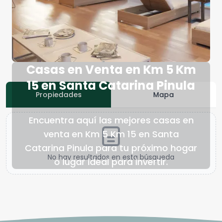
Casas en Venta en Km 5 Km
15 en Santa Catarina Pinula
Propiedades
Mapa
Encuentra aquí las mejores casas en
venta en Km 5 Km 15 en Santa
Catarina Pinula para tu próximo hogar
No hay resultados en esta búsqueda
o lugar ideal para invertir.