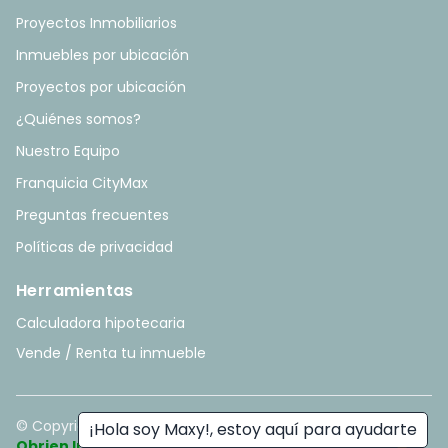
Proyectos Inmobiliarios
Inmuebles por ubicación
Proyectos por ubicación
¿Quiénes somos?
Nuestro Equipo
Franquicia CityMax
Preguntas frecuentes
Políticas de privacidad
Herramientas
Calculadora hipotecaria
Vende / Renta tu inmueble
© Copyright
2026
. All rights reserved. - Hecho con ❤️ por
¡Hola soy Maxy!, estoy aquí para ayudarte
Obrien Inmobiliario
.