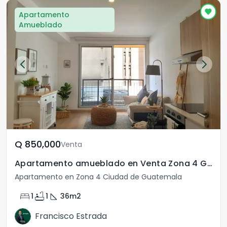
Apartamento
Amueblado
Q	850,000
Venta
Apartamento amueblado en Venta Zona 4 Guatemala
Apartamento en Zona 4 Ciudad de Guatemala
bed
bathtub
square_foot
1
1
36
m2
Francisco Estrada