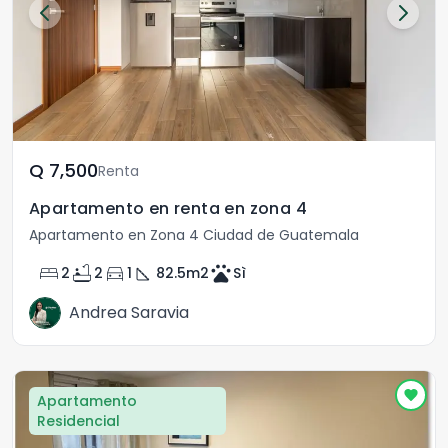
Q	7,500
Renta
Apartamento en renta en zona 4
Apartamento en Zona 4 Ciudad de Guatemala
bed
bathtub
directions_car
square_foot
pets
2
2
1
82.5
m2
Sì
Andrea Saravia
Apartamento
Residencial