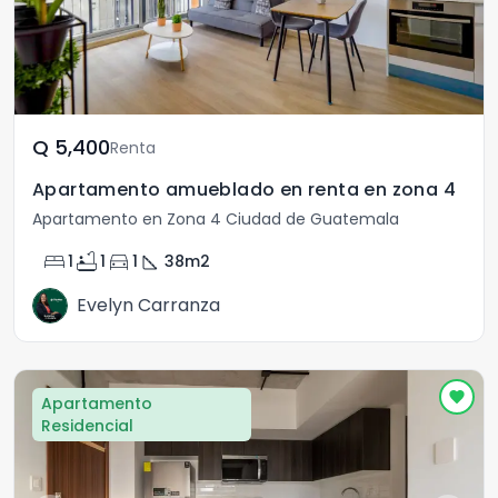
Q	5,400
Renta
Apartamento amueblado en renta en zona 4
Apartamento en Zona 4 Ciudad de Guatemala
bed
bathtub
directions_car
square_foot
1
1
1
38
m2
Evelyn Carranza
Apartamento
Residencial