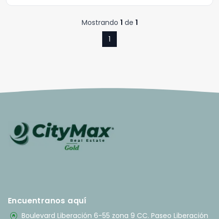
Mostrando
1
de
1
1
Encuentranos aquí
home_pin
Boulevard Liberación 6-55 zona 9 CC. Paseo Liberación