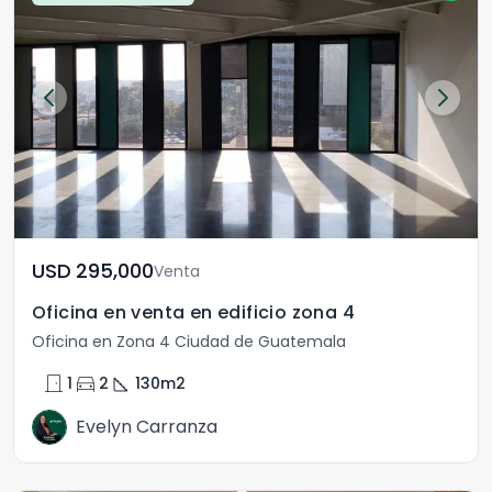
USD	295,000
Venta
Oficina en venta en edificio zona 4
Oficina en Zona 4 Ciudad de Guatemala
door_front
directions_car
square_foot
1
2
130
m2
Evelyn Carranza