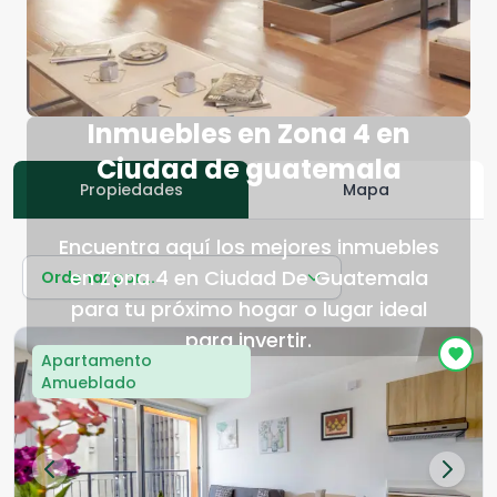
Inmuebles en Zona 4 en
Ciudad de guatemala
Propiedades
Mapa
Encuentra aquí los mejores inmuebles
en Zona 4 en Ciudad De Guatemala
Ordenar por...
para tu próximo hogar o lugar ideal
para invertir.
Apartamento
Amueblado