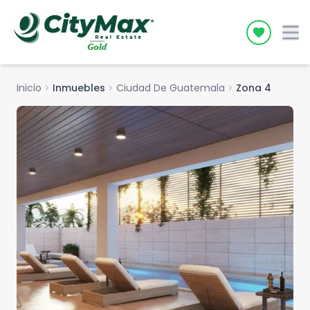
Icon desc
Inicio
chevron_right
Inmuebles
chevron_right
Ciudad De Guatemala
chevron_right
Zona 4