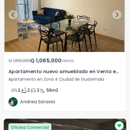
Q	1,065,000
Q	1,100,000
Venta
Apartamento nuevo amueblado en Venta en Zona 4
Apartamento en Zona 4 Ciudad de Guatemala
bed
bathtub
directions_car
square_foot
2
2
2
56
m2
Andrea Saravia
Oficina Comercial