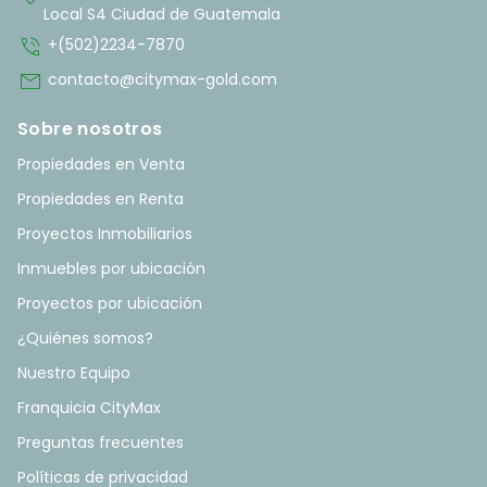
Local S4 Ciudad de Guatemala
phone_in_talk
+(502)2234-7870
mail
contacto@citymax-gold.com
Sobre nosotros
Propiedades en Venta
Propiedades en Renta
Proyectos Inmobiliarios
Inmuebles por ubicación
Proyectos por ubicación
¿Quiénes somos?
Nuestro Equipo
Franquicia CityMax
Preguntas frecuentes
Políticas de privacidad