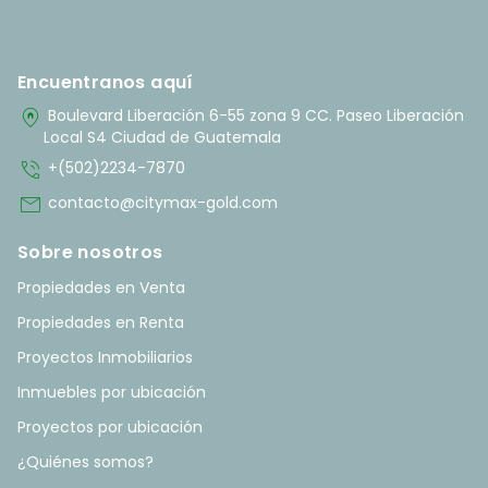
Encuentranos aquí
home_pin
Boulevard Liberación 6-55 zona 9 CC. Paseo Liberación
Local S4 Ciudad de Guatemala
phone_in_talk
+(502)2234-7870
mail
contacto@citymax-gold.com
Sobre nosotros
Propiedades en Venta
Propiedades en Renta
Proyectos Inmobiliarios
Inmuebles por ubicación
Proyectos por ubicación
¿Quiénes somos?