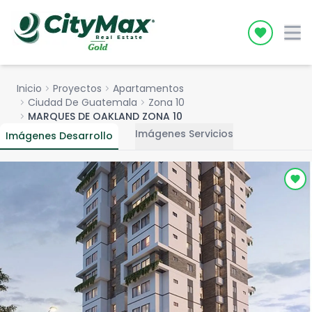
Icon desc
Inicio
chevron_right
Proyectos
chevron_right
Apartamentos
chevron_right
Ciudad De Guatemala
chevron_right
Zona 10
chevron_right
MARQUES DE OAKLAND ZONA 10
Imágenes Servicios
Imágenes Desarrollo