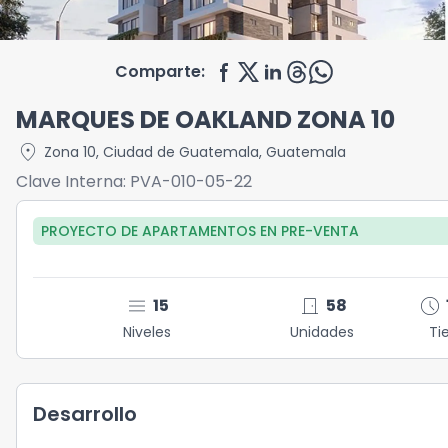
Comparte:
MARQUES DE OAKLAND ZONA 10
location_on
Zona 10
,
Ciudad de Guatemala
,
Guatemala
Clave Interna:
PVA-010-05-22
PROYECTO DE APARTAMENTOS
EN
PRE-VENTA
menu
door_front
schedule
15
58
Niveles
Unidades
Ti
Desarrollo