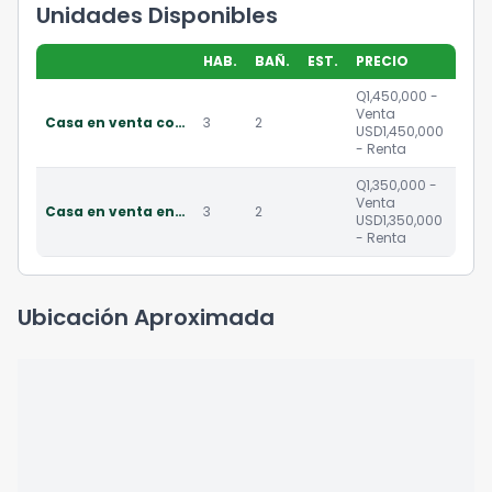
Unidades Disponibles
HAB.
BAÑ.
EST.
PRECIO
Q1,450,000 -
Venta
Casa en venta con amplio jardin, carretera el salvador
3
2
USD1,450,000
- Renta
Q1,350,000 -
Venta
Casa en venta en carretera a el salvador
3
2
USD1,350,000
- Renta
Ubicación Aproximada