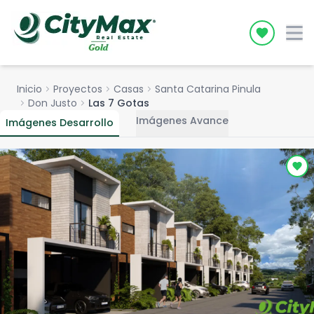
Icon desc
Inicio
chevron_right
Proyectos
chevron_right
Casas
chevron_right
Santa Catarina Pinula
chevron_right
Don Justo
chevron_right
Las 7 Gotas
Imágenes Avance
Imágenes Desarrollo