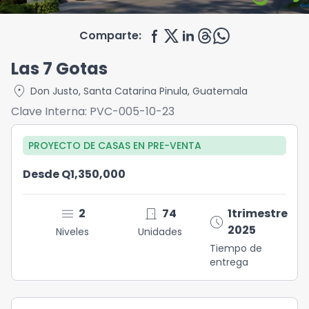
Comparte:
Las 7 Gotas
location_on
Don Justo
,
Santa Catarina Pinula
,
Guatemala
Clave Interna:
PVC-005-10-23
PROYECTO DE CASAS
EN
PRE-VENTA
Desde Q1,350,000
menu
door_front
2
74
1trimestre
schedule
2025
Niveles
Unidades
Tiempo de
entrega