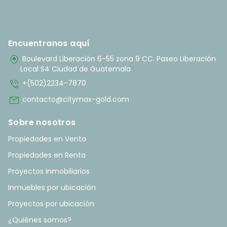
Encuentranos aquí
home_pin
Boulevard Liberación 6-55 zona 9 CC. Paseo Liberación
Local S4 Ciudad de Guatemala
phone_in_talk
+(502)2234-7870
mail
contacto@citymax-gold.com
Sobre nosotros
Propiedades en Venta
Propiedades en Renta
Proyectos Inmobiliarios
Inmuebles por ubicación
Proyectos por ubicación
¿Quiénes somos?