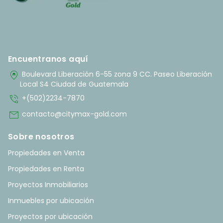
Encuentranos aquí
home_pin
Boulevard Liberación 6-55 zona 9 CC. Paseo Liberación
Local S4 Ciudad de Guatemala
phone_in_talk
+(502)2234-7870
mail
contacto@citymax-gold.com
Sobre nosotros
Propiedades en Venta
Propiedades en Renta
Proyectos Inmobiliarios
Inmuebles por ubicación
Proyectos por ubicación