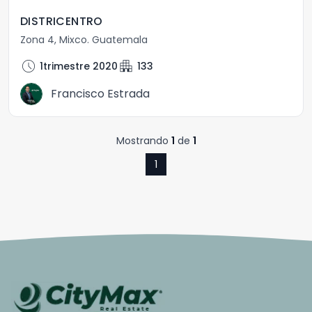
DISTRICENTRO
Zona 4
,
Mixco
.
Guatemala
schedule
apartment
1trimestre 2020
133
Francisco Estrada
Mostrando
1
de
1
1