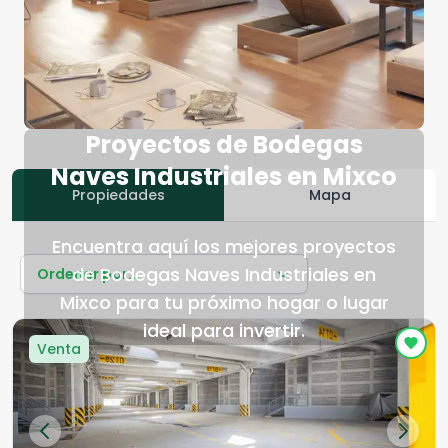
Proyectos de Bodegas
Naves Industriales en Mixco
Propiedades
Mapa
Encuentra aquí los mejores proyectos
de Bodegas Naves Industriales en
Ordenar por...
Mixco para tu próximo hogar o lugar
ideal para invertir.
Venta