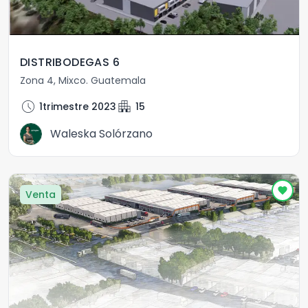
DISTRIBODEGAS 6
Zona 4
,
Mixco
.
Guatemala
schedule
apartment
1trimestre 2023
15
Waleska Solórzano
Venta