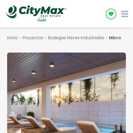
Icon desc
Inicio
chevron_right
Proyectos
chevron_right
Bodegas Naves Industriales
chevron_right
Mixco