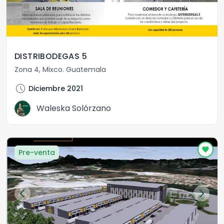
DISTRIBODEGAS 5
Zona 4
,
Mixco
.
Guatemala
schedule
Diciembre 2021
Waleska Solórzano
Pre-venta