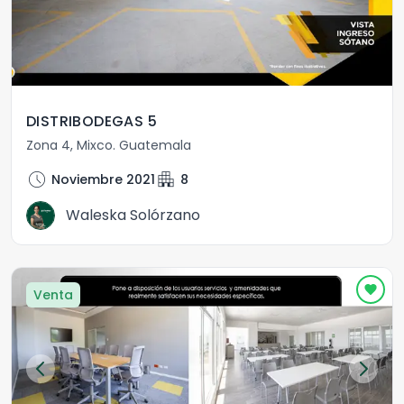
DISTRIBODEGAS 5
Zona 4
,
Mixco
.
Guatemala
schedule
apartment
Noviembre 2021
8
Waleska Solórzano
Venta