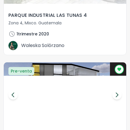
PARQUE INDUSTRIAL LAS TUNAS 4
Zona 4
,
Mixco
.
Guatemala
schedule
1trimestre 2020
Waleska Solórzano
Pre-venta