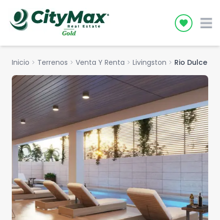
Icon desc
Inicio
chevron_right
Terrenos
chevron_right
Venta Y Renta
chevron_right
Livingston
chevron_right
Rio Dulce