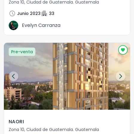
Zona 10
,
Ciudad de Guatemala
.
Guatemala
schedule
apartment
Junio 2023
33
Evelyn Carranza
Pre-venta
NAORI
Zona 10
,
Ciudad de Guatemala
.
Guatemala