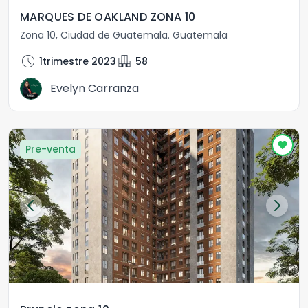
MARQUES DE OAKLAND ZONA 10
Zona 10
,
Ciudad de Guatemala
.
Guatemala
schedule
apartment
1trimestre 2023
58
Evelyn Carranza
Pre-venta