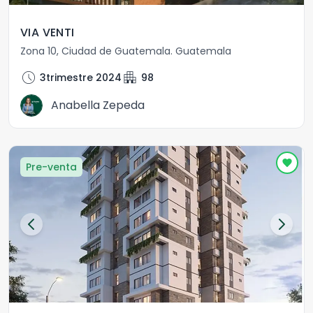
VIA VENTI
Zona 10
,
Ciudad de Guatemala
.
Guatemala
schedule
apartment
3trimestre 2024
98
Anabella Zepeda
Pre-venta