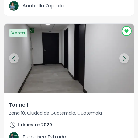
Anabella Zepeda
Venta
Torino II
Zona 10
,
Ciudad de Guatemala
.
Guatemala
schedule
1trimestre 2020
Francisco Estrada