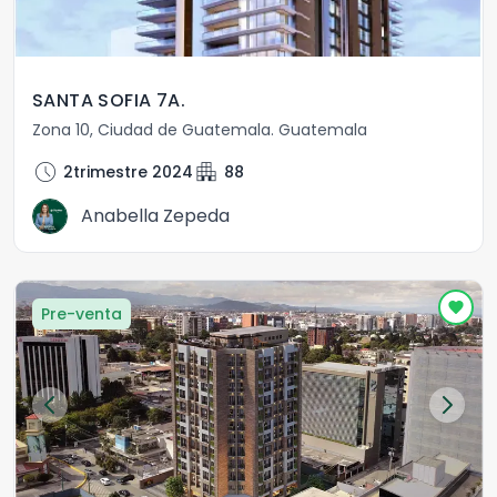
SANTA SOFIA 7A.
Zona 10
,
Ciudad de Guatemala
.
Guatemala
schedule
apartment
2trimestre 2024
88
Anabella Zepeda
Pre-venta