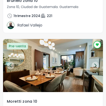
Brunelo zona 10
Zona 10
,
Ciudad de Guatemala
.
Guatemala
schedule
apartment
1trimestre 2024
221
Rafael Vallejo
Pre-venta
Moretti zona 10