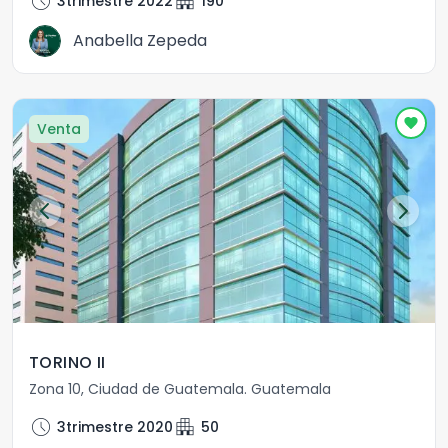
schedule
apartment
3trimestre 2022
190
Anabella Zepeda
Venta
TORINO II
Zona 10
,
Ciudad de Guatemala
.
Guatemala
schedule
apartment
3trimestre 2020
50