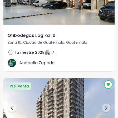
Ofibodegas Logika 10
Zona 10
,
Ciudad de Guatemala
.
Guatemala
schedule
apartment
1trimestre 2028
71
Anabella Zepeda
Pre-venta