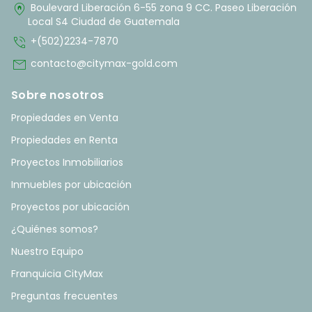
home_pin
Boulevard Liberación 6-55 zona 9 CC. Paseo Liberación
Local S4 Ciudad de Guatemala
phone_in_talk
+(502)2234-7870
mail
contacto@citymax-gold.com
Sobre nosotros
Propiedades en Venta
Propiedades en Renta
Proyectos Inmobiliarios
Inmuebles por ubicación
Proyectos por ubicación
¿Quiénes somos?
Nuestro Equipo
Franquicia CityMax
Preguntas frecuentes