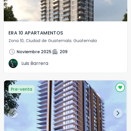
ERA 10 APARTAMENTOS
Zona 10
,
Ciudad de Guatemala
.
Guatemala
schedule
apartment
Noviembre 2025
209
Luis Barrera
Pre-venta