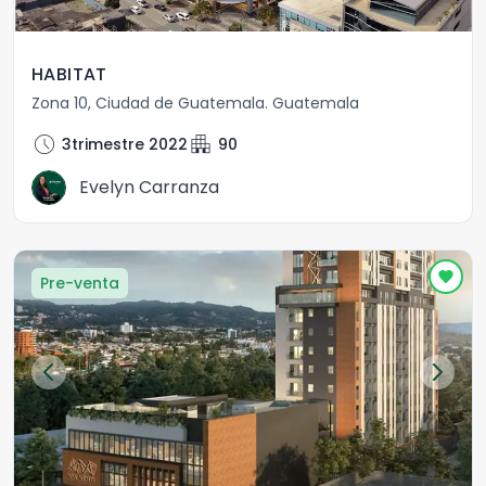
HABITAT
Zona 10
,
Ciudad de Guatemala
.
Guatemala
schedule
apartment
3trimestre 2022
90
Evelyn Carranza
Pre-venta