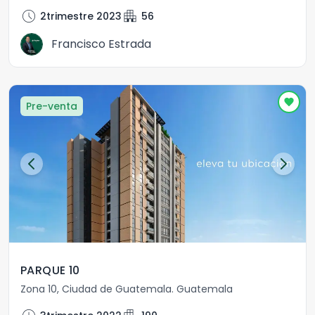
schedule
apartment
2trimestre 2023
56
Francisco Estrada
Pre-venta
PARQUE 10
Zona 10
,
Ciudad de Guatemala
.
Guatemala