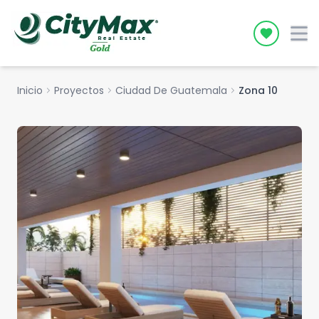
Icon desc
Inicio
chevron_right
Proyectos
chevron_right
Ciudad De Guatemala
chevron_right
Zona 10